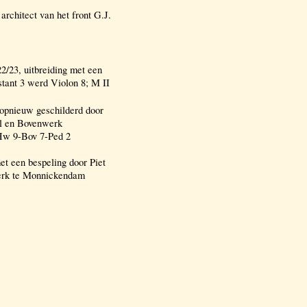
rchitect van het front G.J.
/23, uitbreiding met een
tant 3 werd Violon 8; M II
opnieuw geschilderd door
al en Bovenwerk
: Hw 9-Bov 7-Ped 2
et een bespeling door Piet
kerk te Monnickendam