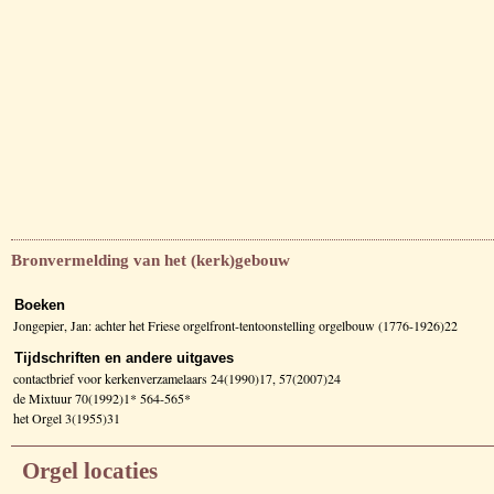
Bronvermelding van het (kerk)gebouw
Boeken
Jongepier, Jan: achter het Friese orgelfront-tentoonstelling orgelbouw (1776-1926)22
Tijdschriften en andere uitgaves
contactbrief voor kerkenverzamelaars 24(1990)17, 57(2007)24
de Mixtuur 70(1992)1* 564-565*
het Orgel 3(1955)31
Orgel locaties