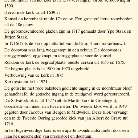
1599.
Hervormde kerk vanaf 1639 ??
Kansel en herenbank uit de 17e eeuw. Een grote collectie rouwborden
uit de 18e eeuw.
De gebrandschilderde glazen zijn in 1717 gemaakt door Ype Staak en
Jurjen Staak.
In 1716/17 is de kerk op initiatief van de Fam. Haersma verbouwd.
De doopvont was lang weggestopt in een schuur. De doopvont is
teruggevonden, opgeknapt en teruggeplaatst voor de kansel.
Rondom de kerk de begraafplaats, oudste zerken uit 1653 en 1675.
De begraafplaats is in 1900 en 1970 uitgebreid.
Verbouwing van de kerk in 1875.
Kerkrestauratie in 1921.
De gotische met rode baksteen gedichte ingang in de noordmuur bleef
gehandhaafd, de gotische ingang in de zuidgevel werd gerestaureerd.
De Salvatorklok is uit 1577 (uit de Martinikerk te Groningen),
doorsnede van meer dan twee meter. De tweede klok werd in 1949
gegoten door Jacobus van Bergen te Midwolda. Deze klok vervangt
een in de Tweede Oorlog geroofde klok van jan Albert de Grave uit
1716.
In het tegenwoordige koor is een aparte avondmaalsruimte, door een
laag hek gescheiden van preekstoel en dooptuin.