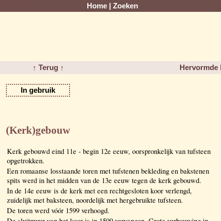
Home
|
Zoeken
↑ Terug ↑
Hervormde 
In gebruik
(Kerk)gebouw
Kerk gebouwd eind 11e - begin 12e eeuw, oorspronkelijk van tufsteen
opgetrokken.
Een romaanse losstaande toren met tufstenen bekleding en bakstenen
spits werd in het midden van de 13e eeuw tegen de kerk gebouwd.
In de 14e eeuw is de kerk met een rechtgesloten koor verlengd,
zuidelijk met baksteen, noordelijk met hergebruikte tufsteen.
De toren werd vóór 1599 verhoogd.
De sluitmuur van het koor is in 1599 vervangen. Grote verbouwing in