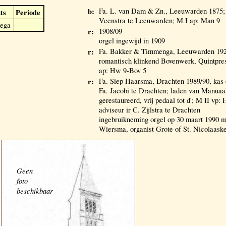
b:
Fa. L. van Dam & Zn., Leeuwarden 1875; a
ts
Periode
Veenstra te Leeuwarden; M I ap: Man 9
ega
-
r:
1908/09
orgel ingewijd in 1909
r:
Fa. Bakker & Timmenga, Leeuwarden 1922
romantisch klinkend Bovenwerk, Quintpres
ap: Hw 9-Bov 5
r:
Fa. Siep Haarsma, Drachten 1989/90, kas 
Fa. Jacobi te Drachten; laden van Manua
gerestaureerd, vrij pedaal tot d'; M II vp
adviseur ir C. Zijlstra te Drachten
ingebruikneming orgel op 30 maart 1990 m
Wiersma, organist Grote of St. Nicolaas
Geen
foto
beschikbaar