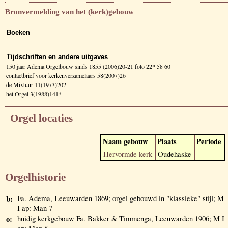
Bronvermelding van het (kerk)gebouw
Boeken
-
Tijdschriften en andere uitgaves
150 jaar Adema Orgelbouw sinds 1855 (2006)20-21 foto 22* 58 60
contactbrief voor kerkenverzamelaars 58(2007)26
de Mixtuur 11(1973)202
het Orgel 3(1988)141*
Orgel locaties
Naam gebouw
Plaats
Periode
Hervormde kerk
Oudehaske
-
Orgelhistorie
b:
Fa. Adema, Leeuwarden 1869; orgel gebouwd in "klassieke" stijl; M
I ap: Man 7
o:
huidig kerkgebouw Fa. Bakker & Timmenga, Leeuwarden 1906; M I