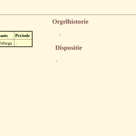
Orgelhistorie
-
laats
Periode
olvega
-
Dispositie
-