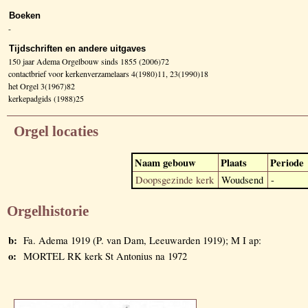
Boeken
-
Tijdschriften en andere uitgaves
150 jaar Adema Orgelbouw sinds 1855 (2006)72
contactbrief voor kerkenverzamelaars 4(1980)11, 23(1990)18
het Orgel 3(1967)82
kerkepadgids (1988)25
Orgel locaties
Naam gebouw
Plaats
Periode
Doopsgezinde kerk
Woudsend
-
Orgelhistorie
b:
Fa. Adema 1919 (P. van Dam, Leeuwarden 1919); M I ap:
o:
MORTEL RK kerk St Antonius na 1972