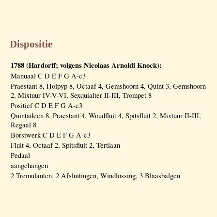
Dispositie
1788 (Hardorff; volgens Nicolaas Arnoldi Knock):
Manuaal C D E F G A-c3
Praestant 8, Holpyp 8, Octaaf 4, Gemshoorn 4, Quint 3, Gemshoorn
2, Mixtuur IV-V-VI, Sexquialter II-III, Trompet 8
Positief C D E F G A-c3
Quintadeen 8, Praestant 4, Woudfluit 4, Spitsfluit 2, Mixtuur II-III,
Regaal 8
Borstwerk C D E F G A-c3
Fluit 4, Octaaf 2, Spitsfluit 2, Tertiaan
Pedaal
aangehangen
2 Tremulanten, 2 Afsluitingen, Windlossing, 3 Blaasbalgen