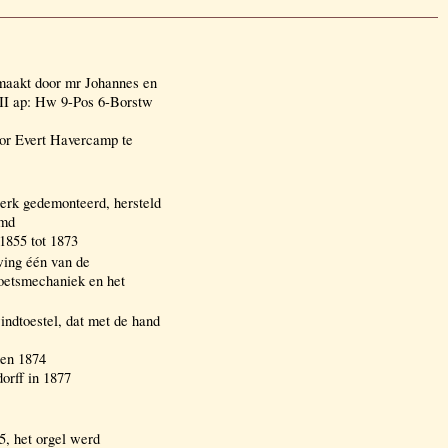
aakt door mr Johannes en
II ap: Hw 9-Pos 6-Borstw
oor Evert Havercamp te
rk gedemonteerd, hersteld
emd
1855 tot 1873
ing één van de
toetsmechaniek en het
dtoestel, dat met de hand
den 1874
orff in 1877
5, het orgel werd