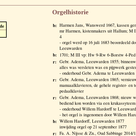
Orgelhistorie
b:
Harmen Jans, Wanswerd 1667, kassen gem
de
mr Harmen, kistenmakers uit Hallum; M I
4
- orgel werd op 16 juli 1683 beoordeeld d
Leeuwarden
b:
1701; M III vp: Hw 9-Rw 6-Borstw 4-Ped
r:
Gebr. Adema, Leeuwarden 1855; binnenwe
alles was versleten was en pijpwerk gest
- onderhoud Gebr. Adema te Leeuwarden 
r:
Gebr. Adema, Leeuwarden 1865; vernieuw
manuaalklavieren, de gehele register- en 
pedaalklavier
r:
Gebr. Adema, Leeuwarden 1868; nieuw win
bediend kon worden via een krukassyteem
- onderhoud Willem Hardorff te Leeuwar
- het orgel is ingenomen door Willem Hard
b:
Willem Hardorff, Leeuwarden 1877
inwijding orgel op 21 september 1877
r:
Fa. A. Nijsse & Zn., Oud Sabbinge 2014/1