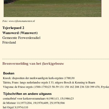
Foto: www.rijksmonumenten.nl
Tsjerkepaed 2
Wanswerd (Wanswert)
Gemeente Ferwerderadiel
Friesland
Bronvermelding van het (kerk)gebouw
Boeken
Knock: dispositien der merkwaardigste kerk-orgelen (1788)30
Talstra, Frans: langs nederlandse orgels I 33, uitgave Bosch & Keuning te Baarn
Vlagsma: de Friese orgels (1500-1750)23 58-59 131 158 162 208 236 320 399 470, Fry
Tijdschriften en andere uitgaves
contactbrief voor kerkenverzamelaars 6(1981)13, 15(1986)23
de Mixtuur 11(1973)204, 19(1976)409, 25(1978)566
het Orgel 3(1974)110