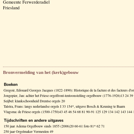
Gemeente Ferwerderadiel
Friesland
Bronvermelding van het (kerk)gebouw
Boeken
Gregoir, Edouard Georges Jacques (1822-1890): Historique de la facture et des facteurs d
Jongepier, Jan: achter het Friese orgelfront-tentoonstelling orgelbouw (1776-1926)13 24 39
Seijbel: klankschoonheid Drentse orgels 20
Talstra, Frans: langs nederlandse orgels I 33 154*, uitgave Bosch & Keuning te Baarn
Vlagsma: de Friese orgels (1500-1750)43 45 46 54 68 81 90-91 125 129 134 142 143 14
Tijdschriften en andere uitgaves
150 jaar Adema Orgelbouw sinds 1855 (2006)20 60-61 foto 81* 62 71
250 jaar Orgelmaker Vermeulen 49