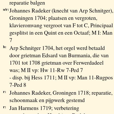
reparatie balgen
o/r:
Johannes Radeker (knecht van Arp Schnitger),
Groningen 1704; plaatsen en vergroten,
klavieromvang vergroot van F tot C, Principaal
gesplitst in een Quint en een Octaaf; M I: Man
7
b:
Arp Schnitger 1704, het orgel werd betaald
door grietman Edsard van Burmania, die van
1701 tot 1708 grietman over Ferwerdadeel
was; M II vp: Hw 11-Rw 7-Ped 7
- disp. bij Hess 1711; M II vp: Man 11-Rugpos
7-Ped 8
r:
Johannes Radeker, Groningen 1718; reparatie,
schoonmaak en pijpwerk gestemd
r:
Jan Harmens 1719; verbetering