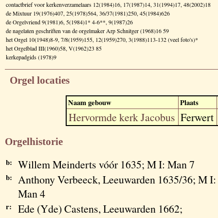
contactbrief voor kerkenverzamelaars 12(1984)16, 17(1987)14, 31(1994)17, 48(2002)18
de Mixtuur 19(1976)407, 25(1978)564, 36/37(1981)250, 45(1984)626
de Orgelvriend 9(1981)6, 5(1984)1* 4-6**, 9(1987)26
de nagelaten geschriften van de orgelmaker Arp Schnitger (1968)16 59
het Orgel 10(1948)8-9, 7/8(1959)155, 12(1959)270, 3(1988)113-132 (veel foto's)*
het Orgelblad III(1960)58, V(1962)23 85
kerkepadgids (1978)9
Orgel locaties
Naam gebouw
Plaats
Hervormde kerk Jacobus
Ferwert
Orgelhistorie
b:
Willem Meinderts vóór 1635; M I: Man 7
b:
Anthony Verbeeck, Leeuwarden 1635/36; M I:
Man 4
r:
Ede (Yde) Castens, Leeuwarden 1662;