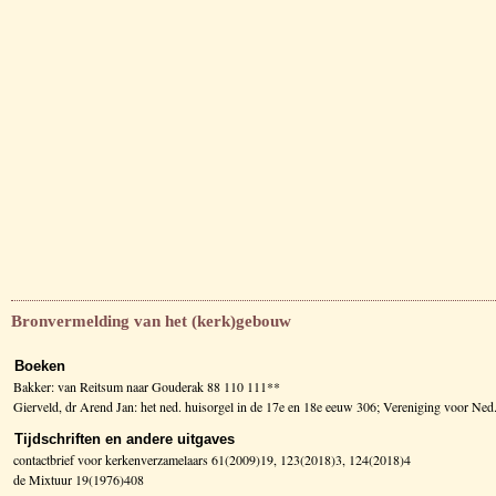
Bronvermelding van het (kerk)gebouw
Boeken
Bakker: van Reitsum naar Gouderak 88 110 111**
Gierveld, dr Arend Jan: het ned. huisorgel in de 17e en 18e eeuw 306; Vereniging voor Ne
Tijdschriften en andere uitgaves
contactbrief voor kerkenverzamelaars 61(2009)19, 123(2018)3, 124(2018)4
de Mixtuur 19(1976)408