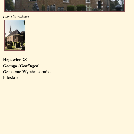
Foto: Flip Veldmans
Hegewier 28
Goënga (Goaiïngea)
Gemeente Wymbritseradiel
Friesland