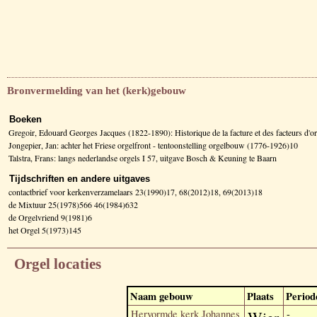
Bronvermelding van het (kerk)gebouw
Boeken
Gregoir, Edouard Georges Jacques (1822-1890): Historique de la facture et des facteurs d
Jongepier, Jan: achter het Friese orgelfront - tentoonstelling orgelbouw (1776-1926)10
Talstra, Frans: langs nederlandse orgels I 57, uitgave Bosch & Keuning te Baarn
Tijdschriften en andere uitgaves
contactbrief voor kerkenverzamelaars 23(1990)17, 68(2012)18, 69(2013)18
de Mixtuur 25(1978)566 46(1984)632
de Orgelvriend 9(1981)6
het Orgel 5(1973)145
Orgel locaties
Naam gebouw
Plaats
Period
Hervormde kerk Johannes
-