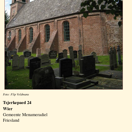
Foto: Flip Veldmans
Tsjerkepaed 24
Wier
Gemeente Menameradiel
Friesland