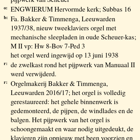
o:
ENGWIERUM Hervormde kerk; Subbas 16
b:
Fa. Bakker & Timmenga, Leeuwarden
1937/38, nieuw tweeklaviers orgel met
mechanische sleepladen in oude Scheuer-kas;
M II vp: Hw 8-Bov 7-Ped 3
het orgel werd ingewijd op 13 juni 1938
r:
de zwelkast rond het pijpwerk van Manuaal II
werd verwijderd.
r:
Orgelmakerij Bakker & Timmenga,
Leeuwarden 2016/17; het orgel is volledig
gerestaureerd: het gehele binnenwerk is
gedemonteerd, de pijpen, de windlades en de
balgen. Het pijpwerk van het orgel is
schoongemaakt en waar nodig uitgedeukt, de
klavieren zijn opnieuw met been voorzien en