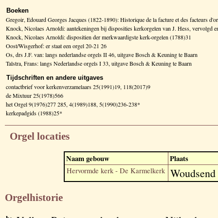
Boeken
Gregoir, Edouard Georges Jacques (1822-1890): Historique de la facture et des facteurs d
Knock, Nicolaes Arnoldi: aantekeningen bij disposities kerkorgelen van J. Hess, vervolg
Knock, Nicolaes Arnoldi: dispositien der merkwaardigste kerk-orgelen (1788)31
Oost/Wisgerhof: er staat een orgel 20-21 26
Os, drs J.F. van: langs nederlandse orgels II 46, uitgave Bosch & Keuning te Baarn
Talstra, Frans: langs Nederlandse orgels I 33, uitgave Bosch & Keuning te Baarn
Tijdschriften en andere uitgaves
contactbrief voor kerkenverzamelaars 25(1991)19, 118(2017)9
de Mixtuur 25(1978)566
het Orgel 9(1976)277 285, 4(1989)188, 5(1990)236-238*
kerkepadgids (1988)25*
Orgel locaties
Naam gebouw
Plaats
Hervormde kerk - De Karmelkerk
Woudsend
Orgelhistorie