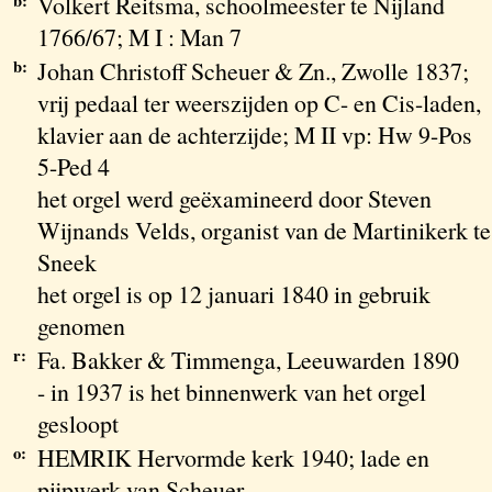
b:
Volkert Reitsma, schoolmeester te Nijland
1766/67; M I : Man 7
b:
Johan Christoff Scheuer & Zn., Zwolle 1837;
vrij pedaal ter weerszijden op C- en Cis-laden,
klavier aan de achterzijde; M II vp: Hw 9-Pos
5-Ped 4
het orgel werd geëxamineerd door Steven
Wijnands Velds, organist van de Martinikerk te
Sneek
het orgel is op 12 januari 1840 in gebruik
genomen
r:
Fa. Bakker & Timmenga, Leeuwarden 1890
- in 1937 is het binnenwerk van het orgel
gesloopt
o:
HEMRIK Hervormde kerk 1940; lade en
pijpwerk van Scheuer