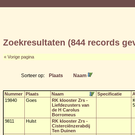
Zoekresultaten (844 records g
« Vorige pagina
Sorteer op:
Plaats
Naam
Nummer
Plaats
Naam
Specificatie
A
19840
Goes
RK klooster Zrs -
K
Liefdezusters van
5
de H Carolus
Borromeus
9811
Hulst
RK klooster Zrs -
Cisterciënzerabdij
Ten Duinen