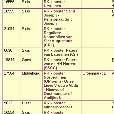
16556
Sluis
RK klooster
S
Ursulinen
4
16555
Sluis
RK klooster Saint
B
Joseph -
A
Pensionaat Sint
Joseph
21094
Sluis
RK klooster
Reguliere
Kanunniken van
Sint Augustinus
(CRL)
6630
Sluis
RK klooster Paters
van Lateranen (Crl)
19844
Goes
RK klooster Paters
[
van de HH Harten
1
(SSCC)
17584
Middelburg
RK klooster
Groenmarkt 1
A
Norbertijnen
(OPraem) - Onze
Lieve Vrouwe Abdij
- Nieuwe of
Oostmonster of
Abdijkerk
9812
Hulst
RK klooster
'
Minderbroeders
G
16554
Sluis
RK klooster