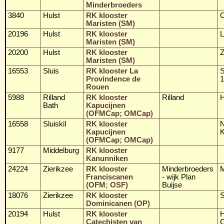
Minderbroeders
3840
Hulst
RK klooster
C
Maristen (SM)
20196
Hulst
RK klooster
L
Maristen (SM)
20200
Hulst
RK klooster
Z
Maristen (SM)
16553
Sluis
RK klooster La
S
Provindence de
1
Rouen
5988
Rilland
RK klooster
Rilland
H
Bath
Kapucijnen
(OFMCap; OMCap)
16558
Sluiskil
RK klooster
Kapucijnen
K
(OFMCap; OMCap)
9177
Middelburg
RK klooster
Kanunniken
24224
Zierikzee
RK klooster
Minderbroeders
M
Franciscanen
- wijk Plan
(OFM; OSF)
Buijse
18076
Zierikzee
RK klooster
S
Dominicanen (OP)
20194
Hulst
RK klooster
H
Catechisten van
C