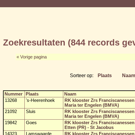
Zoekresultaten (844 records g
« Vorige pagina
Sorteer op:
Plaats
Naa
Nummer
Plaats
Naam
13268
's-Heerenhoek
RK klooster Zrs Franciscanessen
Maria ter Engelen (BMVA)
21092
Sluis
RK klooster Zrs Franciscanessen
Maria ter Engelen (BMVA)
19842
Goes
RK klooster Zrs Franciscanessen
Etten (PR) - St Jacobus
14323
Lamswaarde
RK klooster Zrs Franciscanessen