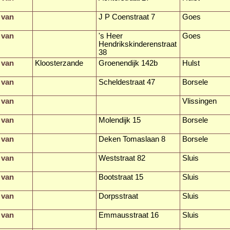
 van
J P Coenstraat 7
Goes
 van
's Heer
Goes
Hendrikskinderenstraat
38
 van
Kloosterzande
Groenendijk 142b
Hulst
 van
Scheldestraat 47
Borsele
 van
Vlissingen
 van
Molendijk 15
Borsele
 van
Deken Tomaslaan 8
Borsele
 van
Weststraat 82
Sluis
 van
Bootstraat 15
Sluis
 van
Dorpsstraat
Sluis
 van
Emmausstraat 16
Sluis