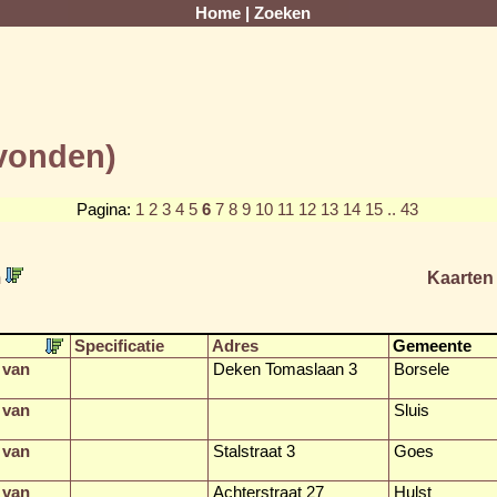
Home
|
Zoeken
evonden)
Pagina:
1
2
3
4
5
6
7
8
9
10
11
12
13
14
15
.. 43
m
Kaarten
Specificatie
Adres
Gemeente
 van
Deken Tomaslaan 3
Borsele
 van
Sluis
 van
Stalstraat 3
Goes
 van
Achterstraat 27
Hulst