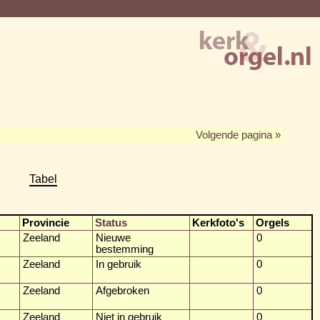
Volgende pagina »
Tabel
Provincie
Status
Kerkfoto's
Orgels
Zeeland
Nieuwe
0
bestemming
Zeeland
In gebruik
0
Zeeland
Afgebroken
0
Zeeland
Niet in gebruik
0