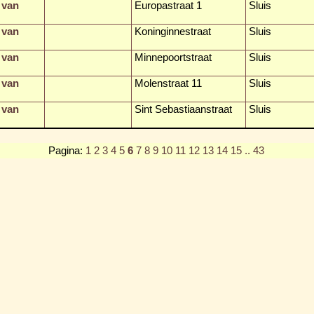
 van
Europastraat 1
Sluis
 van
Koninginnestraat
Sluis
 van
Minnepoortstraat
Sluis
 van
Molenstraat 11
Sluis
 van
Sint Sebastiaanstraat
Sluis
Pagina:
1
2
3
4
5
6
7
8
9
10
11
12
13
14
15
.. 43