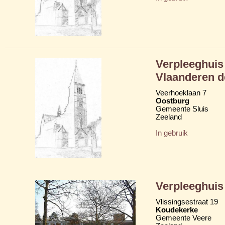
Verpleeghui
Vlaanderen de
Veerhoeklaan 7
Oostburg
Gemeente Sluis
Zeeland
In gebruik
Verpleeghuis
Vlissingsestraat 19
Koudekerke
Gemeente Veere