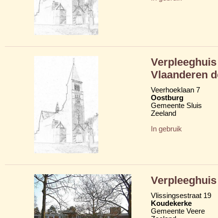
Verpleeghui
Vlaanderen de
Veerhoeklaan 7
Oostburg
Gemeente Sluis
Zeeland
In gebruik
Verpleeghuis
Vlissingsestraat 19
Koudekerke
Gemeente Veere