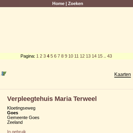
Home
|
Zoeken
Pagina:
1
2
3
4
5
6
7
8
9
10
11
12
13
14
15
.. 43
m
Kaarten
Verpleegtehuis Maria Terweel
Kloetingseweg
Goes
Gemeente Goes
Zeeland
In gebruik