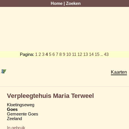
Home
|
Zoeken
Pagina:
1
2
3
4
5
6
7
8
9
10
11
12
13
14
15
.. 43
m
Kaarten
Verpleegtehuis Maria Terweel
Kloetingseweg
Goes
Gemeente Goes
Zeeland
In gebruik