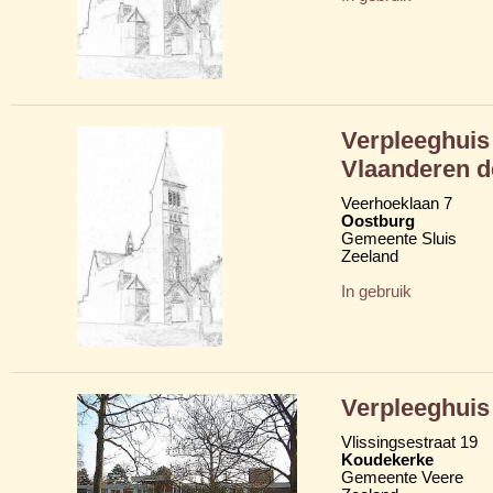
Verpleeghui
Vlaanderen de
Veerhoeklaan 7
Oostburg
Gemeente Sluis
Zeeland
In gebruik
Verpleeghuis
Vlissingsestraat 19
Koudekerke
Gemeente Veere