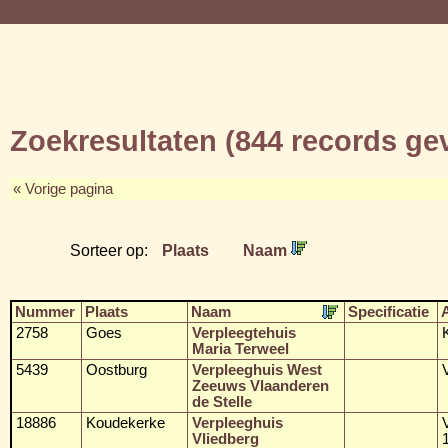
Zoekresultaten (844 records g
« Vorige pagina
Sorteer op:
Plaats
Naam
Nummer
Plaats
Naam
Specificatie
2758
Goes
Verpleegtehuis
Maria Terweel
5439
Oostburg
Verpleeghuis West
Zeeuws Vlaanderen
de Stelle
18886
Koudekerke
Verpleeghuis
Vliedberg