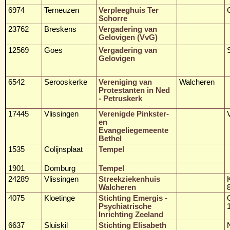
6974
Terneuzen
Verpleeghuis Ter
Schorre
23762
Breskens
Vergadering van
Gelovigen (VvG)
12569
Goes
Vergadering van
Gelovigen
6542
Serooskerke
Vereniging van
Walcheren
Protestanten in Ned
- Petruskerk
17445
Vlissingen
Verenigde Pinkster-
en
Evangeliegemeente
Bethel
1535
Colijnsplaat
Tempel
1901
Domburg
Tempel
24289
Vlissingen
Streekziekenhuis
Walcheren
4075
Kloetinge
Stichting Emergis -
Psychiatrische
Inrichting Zeeland
6637
Sluiskil
Stichting Elisabeth