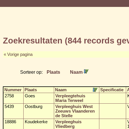
Zoekresultaten (844 records g
« Vorige pagina
Sorteer op:
Plaats
Naam
Nummer
Plaats
Naam
Specificatie
2758
Goes
Verpleegtehuis
Maria Terweel
5439
Oostburg
Verpleeghuis West
Zeeuws Vlaanderen
de Stelle
18886
Koudekerke
Verpleeghuis
Vliedberg