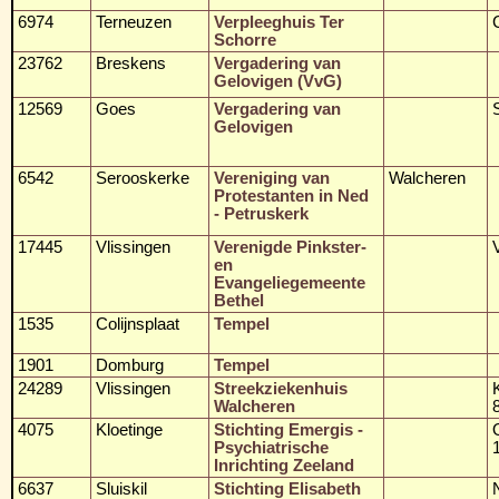
6974
Terneuzen
Verpleeghuis Ter
Schorre
23762
Breskens
Vergadering van
Gelovigen (VvG)
12569
Goes
Vergadering van
Gelovigen
6542
Serooskerke
Vereniging van
Walcheren
Protestanten in Ned
- Petruskerk
17445
Vlissingen
Verenigde Pinkster-
en
Evangeliegemeente
Bethel
1535
Colijnsplaat
Tempel
1901
Domburg
Tempel
24289
Vlissingen
Streekziekenhuis
Walcheren
4075
Kloetinge
Stichting Emergis -
Psychiatrische
Inrichting Zeeland
6637
Sluiskil
Stichting Elisabeth