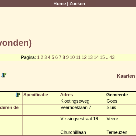
Home
|
Zoeken
evonden)
Pagina:
1
2
3
4
5
6
7
8
9
10
11
12
13
14
15
.. 43
m
Kaarten
Specificatie
Adres
Gemeente
Kloetingseweg
Goes
deren de
Veerhoeklaan 7
Sluis
Vlissingsestraat 19
Veere
Churchilllaan
Terneuzen