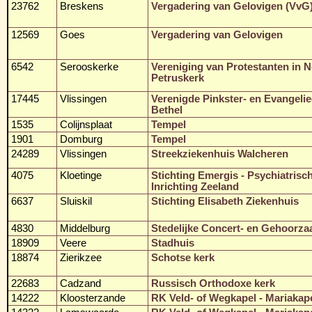
23762
Breskens
Vergadering van Gelovigen (VvG
12569
Goes
Vergadering van Gelovigen
6542
Serooskerke
Vereniging van Protestanten in N
Petruskerk
17445
Vlissingen
Verenigde Pinkster- en Evangeli
Bethel
1535
Colijnsplaat
Tempel
1901
Domburg
Tempel
24289
Vlissingen
Streekziekenhuis Walcheren
4075
Kloetinge
Stichting Emergis - Psychiatrisc
Inrichting Zeeland
6637
Sluiskil
Stichting Elisabeth Ziekenhuis
4830
Middelburg
Stedelijke Concert- en Gehoorza
18909
Veere
Stadhuis
18874
Zierikzee
Schotse kerk
22683
Cadzand
Russisch Orthodoxe kerk
14222
Kloosterzande
RK Veld- of Wegkapel - Mariakap