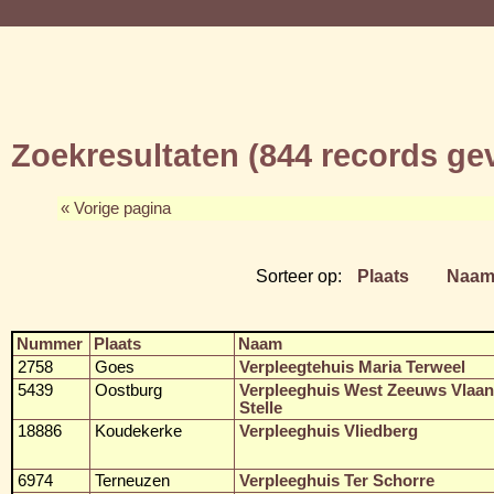
Zoekresultaten (844 records g
« Vorige pagina
Sorteer op:
Plaats
Naa
Nummer
Plaats
Naam
2758
Goes
Verpleegtehuis Maria Terweel
5439
Oostburg
Verpleeghuis West Zeeuws Vlaan
Stelle
18886
Koudekerke
Verpleeghuis Vliedberg
6974
Terneuzen
Verpleeghuis Ter Schorre