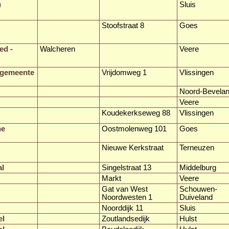
)
Sluis
Stoofstraat 8
Goes
ed -
Walcheren
Veere
egemeente
Vrijdomweg 1
Vlissingen
Noord-Bevela
Veere
Koudekerkseweg 88
Vlissingen
he
Oostmolenweg 101
Goes
Nieuwe Kerkstraat
Terneuzen
al
Singelstraat 13
Middelburg
Markt
Veere
Gat van West
Schouwen-
Noordwesten 1
Duiveland
Noorddijk 11
Sluis
el
Zoutlandsedijk
Hulst