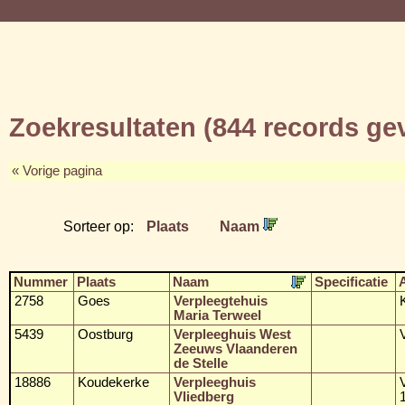
Zoekresultaten (844 records g
« Vorige pagina
Sorteer op:
Plaats
Naam
Nummer
Plaats
Naam
Specificatie
2758
Goes
Verpleegtehuis
Maria Terweel
5439
Oostburg
Verpleeghuis West
Zeeuws Vlaanderen
de Stelle
18886
Koudekerke
Verpleeghuis
Vliedberg