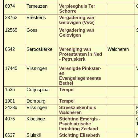
6974
Terneuzen
Verpleeghuis Ter
Schorre
23762
Breskens
Vergadering van
Gelovigen (VvG)
12569
Goes
Vergadering van
Gelovigen
6542
Serooskerke
Vereniging van
Walcheren
Protestanten in Ned
- Petruskerk
17445
Vlissingen
Verenigde Pinkster-
en
Evangeliegemeente
Bethel
1535
Colijnsplaat
Tempel
1901
Domburg
Tempel
24289
Vlissingen
Streekziekenhuis
Walcheren
4075
Kloetinge
Stichting Emergis -
Psychiatrische
Inrichting Zeeland
6637
Sluiskil
Stichting Elisabeth