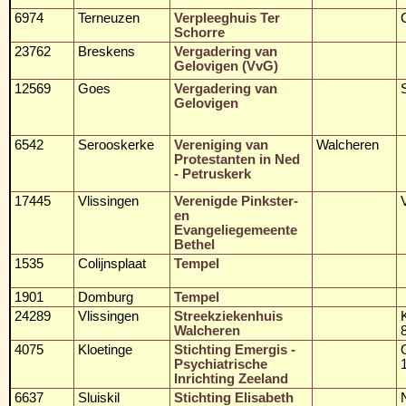
6974
Terneuzen
Verpleeghuis Ter
Schorre
23762
Breskens
Vergadering van
Gelovigen (VvG)
12569
Goes
Vergadering van
Gelovigen
6542
Serooskerke
Vereniging van
Walcheren
Protestanten in Ned
- Petruskerk
17445
Vlissingen
Verenigde Pinkster-
en
Evangeliegemeente
Bethel
1535
Colijnsplaat
Tempel
1901
Domburg
Tempel
24289
Vlissingen
Streekziekenhuis
Walcheren
4075
Kloetinge
Stichting Emergis -
Psychiatrische
Inrichting Zeeland
6637
Sluiskil
Stichting Elisabeth