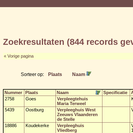
Zoekresultaten (844 records g
« Vorige pagina
Sorteer op:
Plaats
Naam
Nummer
Plaats
Naam
Specificatie
2758
Goes
Verpleegtehuis
Maria Terweel
5439
Oostburg
Verpleeghuis West
Zeeuws Vlaanderen
de Stelle
18886
Koudekerke
Verpleeghuis
Vliedberg