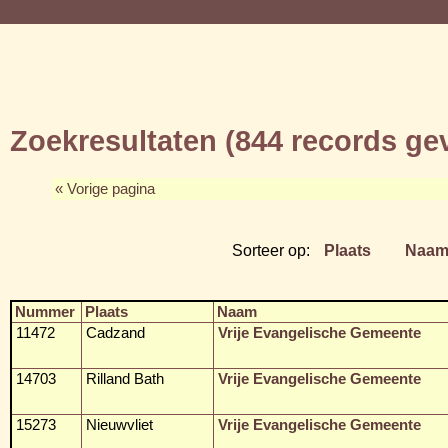
Zoekresultaten (844 records g
« Vorige pagina
Sorteer op:
Plaats
Naa
Nummer
Plaats
Naam
11472
Cadzand
Vrije Evangelische Gemeente
14703
Rilland Bath
Vrije Evangelische Gemeente
15273
Nieuwvliet
Vrije Evangelische Gemeente