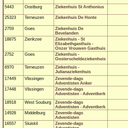
5443
Oostburg
Ziekenhuis St Anthonius
25323
Terneuzen
Ziekenhuis De Honte
2759
Goes
Ziekenhuis De
Bevelanden
18875
Zierikzee
Ziekenhuis - St
Elizabethgasthuis -
Onzer Vrouwen Gasthuis
2752
Goes
Ziekenhuis -
Oosterscheldeziekenhuis
6970
Terneuzen
Ziekenhuis -
Julianaziekenhuis
17449
Vlissingen
Zevende-dags
Adventisten Anker
17448
Vlissingen
Zevende-dags
Adventisten - Adventkerk
18918
West Souburg
Zevende-dags
Adventisten - Adventkerk
14928
Middelburg
Zevende-dags
Adventisten
16557
Sluiskil
Zevende-dags
Adventisten