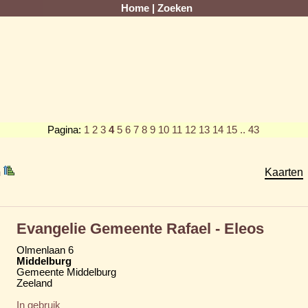
Home
|
Zoeken
Pagina:
1
2
3
4
5
6
7
8
9
10
11
12
13
14
15
.. 43
m
Kaarten
Evangelie Gemeente Rafael - Eleos
Olmenlaan 6
Middelburg
Gemeente Middelburg
Zeeland
In gebruik