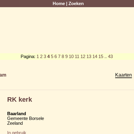
Home
|
Zoeken
Pagina:
1
2
3
4
5
6
7
8
9
10
11
12
13
14
15
.. 43
am
Kaarten
RK kerk
Baarland
Gemeente Borsele
Zeeland
In gebruik