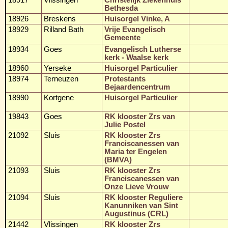
Bethesda
18926
Breskens
Huisorgel Vinke, A
18929
Rilland Bath
Vrije Evangelisch
Gemeente
18934
Goes
Evangelisch Lutherse
kerk - Waalse kerk
18960
Yerseke
Huisorgel Particulier
18974
Terneuzen
Protestants
Bejaardencentrum
18990
Kortgene
Huisorgel Particulier
19843
Goes
RK klooster Zrs van
Julie Postel
21092
Sluis
RK klooster Zrs
Franciscanessen van
Maria ter Engelen
(BMVA)
21093
Sluis
RK klooster Zrs
Franciscanessen van
Onze Lieve Vrouw
21094
Sluis
RK klooster Reguliere
Kanunniken van Sint
Augustinus (CRL)
21442
Vlissingen
RK klooster Zrs