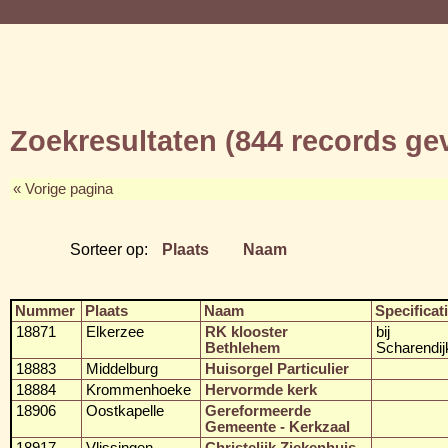
Zoekresultaten (844 records g
« Vorige pagina
Sorteer op:
Plaats
Naam
Nummer
Plaats
Naam
Specificat
18871
Elkerzee
RK klooster
bij
Bethlehem
Scharendij
18883
Middelburg
Huisorgel Particulier
18884
Krommenhoeke
Hervormde kerk
18906
Oostkapelle
Gereformeerde
Gemeente - Kerkzaal
18917
Vlissingen
Christelijk Ziekenhuis