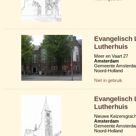
Evangelisch 
Lutherhuis
Meer en Vaart 27
Amsterdam
Gemeente Amsterd
Noord-Holland
Niet in gebruik
Evangelisch 
Lutherhuis
Nieuwe Keizersgrach
Amsterdam
Gemeente Amsterd
Noord-Holland