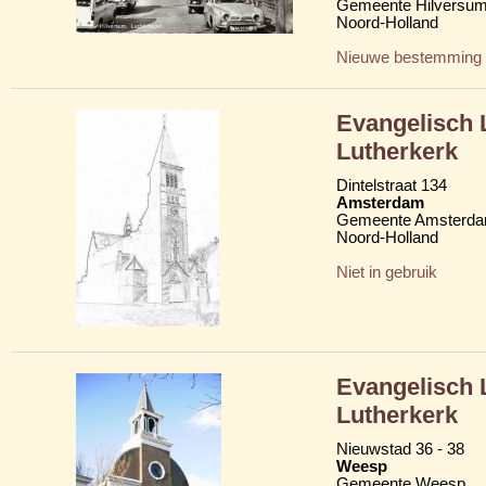
Gemeente Hilversu
Noord-Holland
Nieuwe bestemming
Evangelisch 
Lutherkerk
Dintelstraat 134
Amsterdam
Gemeente Amsterd
Noord-Holland
Niet in gebruik
Evangelisch 
Lutherkerk
Nieuwstad 36 - 38
Weesp
Gemeente Weesp