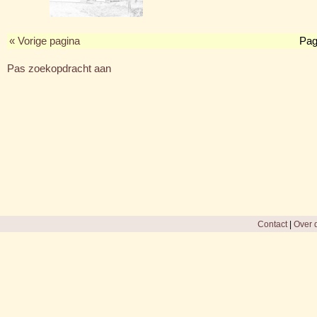
« Vorige pagina
Pag
Pas zoekopdracht aan
Contact
|
Over d