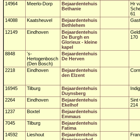
14964
Meerlo-Dorp
Bejaardentehuis
Hr v
Bethanie
Sch
61
14088
Kaatsheuvel
Bejaardentehuis
Gast
Bethlehem
12149
Eindhoven
Bejaardentehuis
Gel
De Burgh en
170
Glorieux - kleine
kapel
8848
's-
Bejaardentehuis
Hertogenbosch
De Herven
(Den Bosch)
2218
Eindhoven
Bejaardentehuis
Corm
den Elzent
16945
Tilburg
Bejaardentehuis
Indi
Duynsberg
2264
Eindhoven
Bejaardentehuis
Sint
Ekelhof
214
1237
Boxtel
Bejaardentehuis
Emmaus
7045
Tilburg
Bejaardentehuis
Fatima
14592
Lieshout
Bejaardentehuis
Fran
Franciscushof