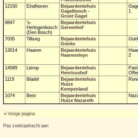
12150
Eindhoven
Bejaardentehuis
Gage
Gagelbosch -
1
Groot Gagel
8847
's-
Bejaardentehuis
Hertogenbosch
Gervenhof
(Den Bosch)
7035
Tilburg
Bejaardentehuis
Goir
Goirke
13014
Haaren
Bejaardentehuis
Haar
Haarensteyn
2
14589
Lierop
Bejaardentehuis
Past
Henricushof
Offe
1119
Bladel
Bejaardentehuis
Ron
Huize
Kempenland
1074
Best
Bejaardentehuis
Naza
Huize Nazareth
« Vorige pagina
Pas zoekopdracht aan