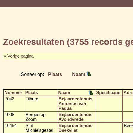
Zoekresultaten (3755 records 
« Vorige pagina
Sorteer op:
Plaats
Naam
Nummer
Plaats
Naam
Specificatie
Adr
7042
Tilburg
Bejaardentehuis
Antonius van
Padua
1008
Bergen op
Bejaardentehuis
Zoom
Avondvrede
16454
Sint
Bejaardentehuis
Beek
Michielsgestel
Beekvliet