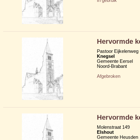
In gebruik
Hervormde k
Pastoor Eijkelenweg
Knegsel
Gemeente Eersel
Noord-Brabant
Afgebroken
Hervormde k
Molenstraat 149
Elshout
Gemeente Heusden