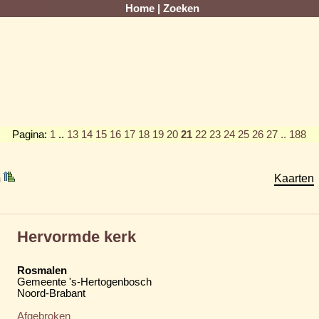
Home
|
Zoeken
Pagina:
1
..
13
14
15
16
17
18
19
20
21
22
23
24
25
26
27
.. 188
m
Kaarten
Hervormde kerk
Rosmalen
Gemeente 's-Hertogenbosch
Noord-Brabant
Afgebroken