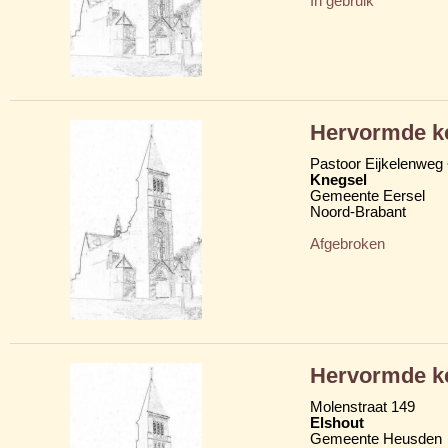
In gebruik
Hervormde k
Pastoor Eijkelenweg
Knegsel
Gemeente Eersel
Noord-Brabant
Afgebroken
Hervormde k
Molenstraat 149
Elshout
Gemeente Heusden