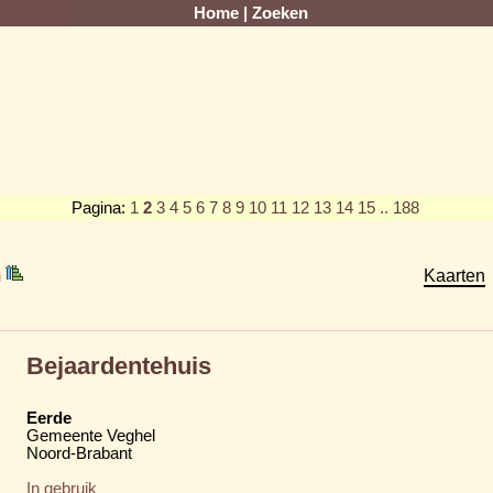
Home
|
Zoeken
Pagina:
1
2
3
4
5
6
7
8
9
10
11
12
13
14
15
.. 188
m
Kaarten
Bejaardentehuis
Eerde
Gemeente Veghel
Noord-Brabant
In gebruik