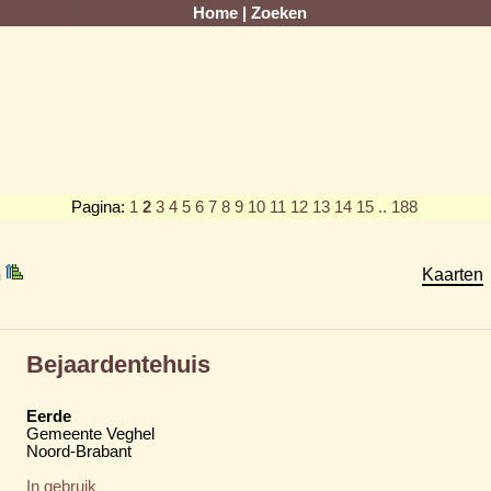
Home
|
Zoeken
Pagina:
1
2
3
4
5
6
7
8
9
10
11
12
13
14
15
.. 188
m
Kaarten
Bejaardentehuis
Eerde
Gemeente Veghel
Noord-Brabant
In gebruik