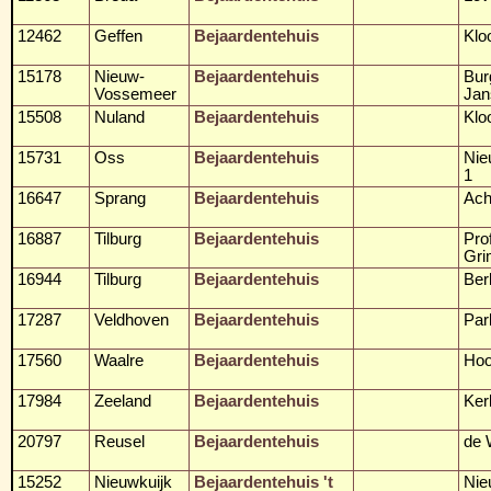
12462
Geffen
Bejaardentehuis
Klo
15178
Nieuw-
Bejaardentehuis
Bur
Vossemeer
Jan
15508
Nuland
Bejaardentehuis
Klo
15731
Oss
Bejaardentehuis
Nie
1
16647
Sprang
Bejaardentehuis
Ach
16887
Tilburg
Bejaardentehuis
Pro
Gri
16944
Tilburg
Bejaardentehuis
Ber
17287
Veldhoven
Bejaardentehuis
Par
17560
Waalre
Bejaardentehuis
Hoo
17984
Zeeland
Bejaardentehuis
Ker
20797
Reusel
Bejaardentehuis
de 
15252
Nieuwkuijk
Bejaardentehuis 't
Nie