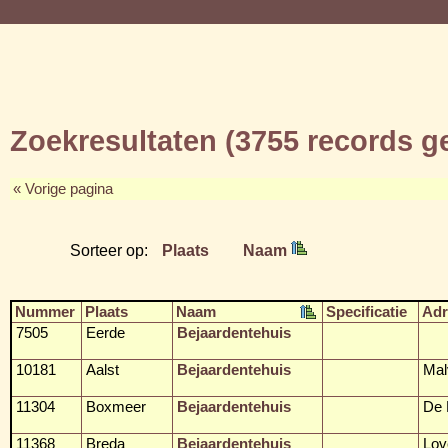
Zoekresultaten (3755 records 
« Vorige pagina
Sorteer op:
Plaats
Naam
Nummer
Plaats
Naam
Specificatie
Adr
7505
Eerde
Bejaardentehuis
10181
Aalst
Bejaardentehuis
Mal
11304
Boxmeer
Bejaardentehuis
De 
11368
Breda
Bejaardentehuis
Lov