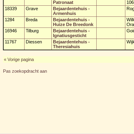
Patronaat
106
18339
Grave
Bejaardentehuis -
Rog
Armenhuis
1284
Breda
Bejaardentehuis -
Wil
Huize De Breedonk
Ora
16946
Tilburg
Bejaardentehuis -
Goi
Ignatiusgesticht
11767
Diessen
Bejaardentehuis -
Wij
Theresiahuis
« Vorige pagina
Pas zoekopdracht aan