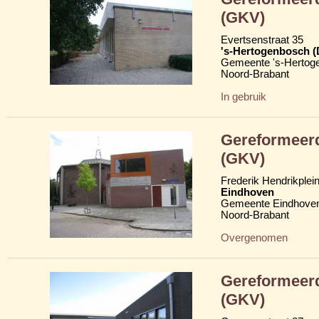
(GKV)
Evertsenstraat 35
's-Hertogenbosch 
Gemeente 's-Hertog
Noord-Brabant
In gebruik
Gereformeerd
(GKV)
Frederik Hendrikplei
Eindhoven
Gemeente Eindhove
Noord-Brabant
Overgenomen
Gereformeerd
(GKV)