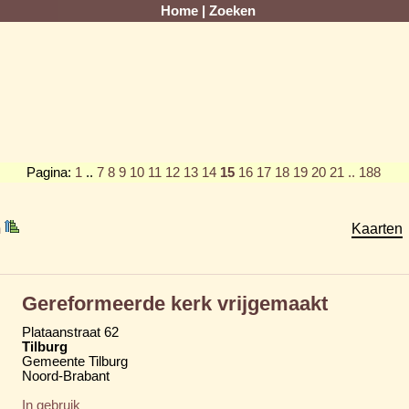
Home
|
Zoeken
Pagina:
1
..
7
8
9
10
11
12
13
14
15
16
17
18
19
20
21
.. 188
m
Kaarten
Gereformeerde kerk vrijgemaakt
Plataanstraat 62
Tilburg
Gemeente Tilburg
Noord-Brabant
In gebruik