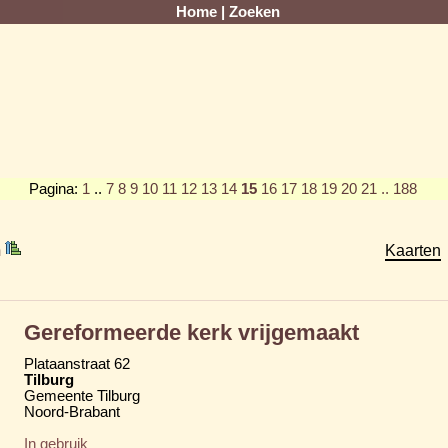
Home
|
Zoeken
Pagina:
1
..
7
8
9
10
11
12
13
14
15
16
17
18
19
20
21
.. 188
m
Kaarten
Gereformeerde kerk vrijgemaakt
Plataanstraat 62
Tilburg
Gemeente Tilburg
Noord-Brabant
In gebruik