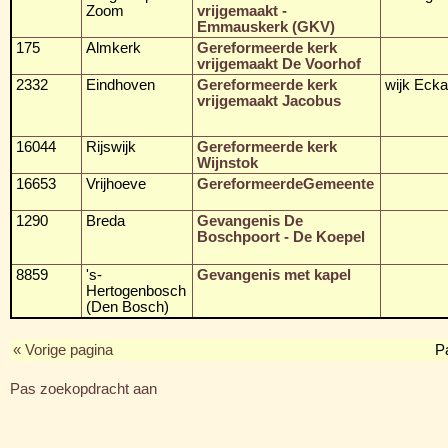
Zoom
vrijgemaakt -
Emmauskerk (GKV)
175
Almkerk
Gereformeerde kerk
vrijgemaakt De Voorhof
2332
Eindhoven
Gereformeerde kerk
wijk Ecka
vrijgemaakt Jacobus
16044
Rijswijk
Gereformeerde kerk
Wijnstok
16653
Vrijhoeve
GereformeerdeGemeente
1290
Breda
Gevangenis De
Boschpoort - De Koepel
8859
's-
Gevangenis met kapel
Hertogenbosch
(Den Bosch)
« Vorige pagina
P
Pas zoekopdracht aan