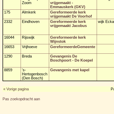
Zoom
vrijgemaakt -
Emmauskerk (GKV)
175
Almkerk
Gereformeerde kerk
vrijgemaakt De Voorhof
2332
Eindhoven
Gereformeerde kerk
wijk Ecka
vrijgemaakt Jacobus
16044
Rijswijk
Gereformeerde kerk
Wijnstok
16653
Vrijhoeve
GereformeerdeGemeente
1290
Breda
Gevangenis De
Boschpoort - De Koepel
8859
's-
Gevangenis met kapel
Hertogenbosch
(Den Bosch)
« Vorige pagina
P
Pas zoekopdracht aan