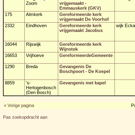
Zoom
vrijgemaakt -
Emmauskerk (GKV)
175
Almkerk
Gereformeerde kerk
vrijgemaakt De Voorhof
2332
Eindhoven
Gereformeerde kerk
wijk Ecka
vrijgemaakt Jacobus
16044
Rijswijk
Gereformeerde kerk
Wijnstok
16653
Vrijhoeve
GereformeerdeGemeente
1290
Breda
Gevangenis De
Boschpoort - De Koepel
8859
's-
Gevangenis met kapel
Hertogenbosch
(Den Bosch)
« Vorige pagina
P
Pas zoekopdracht aan