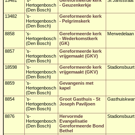
13481
's-
Gereformeerde kerk
St Jansstraat
Hertogenbosch
- Geuzenkerkje
(Den Bosch)
13482
's-
Gereformeerde kerk
Hertogenbosch
- Pelgrimskerk
(Den Bosch)
8858
's-
Gereformeerde kerk
Merwedelaan
Hertogenbosch
- Wederkomstkerk
(Den Bosch)
(GK)
8857
's-
Gereformeerde kerk
Hertogenbosch
vrijgemaakt (GKV)
(Den Bosch)
18598
's-
Gereformeerde kerk
Stadionsbuurt
Hertogenbosch
vrijgemaakt (GKV)
(Den Bosch)
8859
's-
Gevangenis met
Hertogenbosch
kapel
(Den Bosch)
8854
's-
Groot Gasthuis - St
Gasthuiskwart
Hertogenbosch
Joseph Paviljoen
(Den Bosch)
8876
's-
Hervormde
Stadionsbuurt
Hertogenbosch
Evangelisatie
(Den Bosch)
Gereformeerde Bond
Bethel