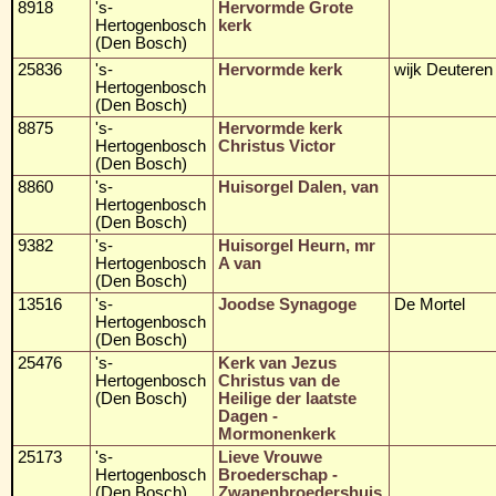
8918
's-
Hervormde Grote
Hertogenbosch
kerk
(Den Bosch)
25836
's-
Hervormde kerk
wijk Deuteren
Hertogenbosch
(Den Bosch)
8875
's-
Hervormde kerk
Hertogenbosch
Christus Victor
(Den Bosch)
8860
's-
Huisorgel Dalen, van
Hertogenbosch
(Den Bosch)
9382
's-
Huisorgel Heurn, mr
Hertogenbosch
A van
(Den Bosch)
13516
's-
Joodse Synagoge
De Mortel
Hertogenbosch
(Den Bosch)
25476
's-
Kerk van Jezus
Hertogenbosch
Christus van de
(Den Bosch)
Heilige der laatste
Dagen -
Mormonenkerk
25173
's-
Lieve Vrouwe
Hertogenbosch
Broederschap -
(Den Bosch)
Zwanenbroedershuis