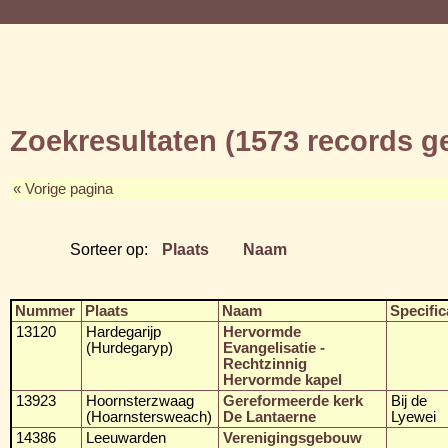
Zoekresultaten (1573 records 
« Vorige pagina
Sorteer op:
Plaats
Naam
Nummer
Plaats
Naam
Specific
13120
Hardegarijp
Hervormde
(Hurdegaryp)
Evangelisatie -
Rechtzinnig
Hervormde kapel
13923
Hoornsterzwaag
Gereformeerde kerk
Bij de
(Hoarnstersweach)
De Lantaerne
Lyewei
14386
Leeuwarden
Verenigingsgebouw