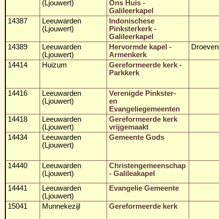
(Ljouwert)
Ons Huis -
Galileerkapel
14387
Leeuwarden
Indonischese
(Ljouwert)
Pinksterkerk -
Galileerkapel
14389
Leeuwarden
Hervormde kapel -
Droeven
(Ljouwert)
Armenkerk
14414
Huizum
Gereformeerde kerk -
Parkkerk
14416
Leeuwarden
Verenigde Pinkster-
(Ljouwert)
en
Evangeliegemeenten
14418
Leeuwarden
Gereformeerde kerk
(Ljouwert)
vrijgemaakt
14434
Leeuwarden
Gemeente Gods
(Ljouwert)
14440
Leeuwarden
Christengemeenschap
(Ljouwert)
- Galileakapel
14441
Leeuwarden
Evangelie Gemeente
(Ljouwert)
15041
Munnekezijl
Gereformeerde kerk