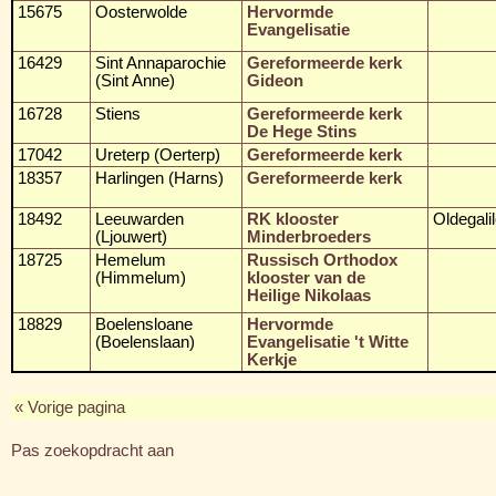
15675
Oosterwolde
Hervormde
Evangelisatie
16429
Sint Annaparochie
Gereformeerde kerk
(Sint Anne)
Gideon
16728
Stiens
Gereformeerde kerk
De Hege Stins
17042
Ureterp (Oerterp)
Gereformeerde kerk
18357
Harlingen (Harns)
Gereformeerde kerk
18492
Leeuwarden
RK klooster
Oldegali
(Ljouwert)
Minderbroeders
18725
Hemelum
Russisch Orthodox
(Himmelum)
klooster van de
Heilige Nikolaas
18829
Boelensloane
Hervormde
(Boelenslaan)
Evangelisatie 't Witte
Kerkje
« Vorige pagina
Pas zoekopdracht aan