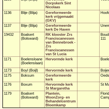
Dorpskerk Sint
Nicolaas
1136
Blije (Blija)
Gereformeerde
Hoofd
kerk vrijgemaakt
(GKV)
1137
Blije (Blija)
Gereformeerde
Unema
kerk De Haven
19432
Boalsert
RK klooster Zrs
Boude
(Bolsward)
Franciscanessen
111
van Bennebroek -
Zrs
Franciscanessen
van St Lucia
1171
Boelensloane
Hervormde kerk
Boel
(Boelenslaan)
1173
Boyl (Boijl)
Hervormde kerk
Boije
1175
Boksum
Gereformeerde
Oeds
kerk
1176
Boxum
Hervormde kerk
St Ma
St Margaretha
1179
Boalsert
Plantein,
Flori
(Bolsward)
WoonZorg- en
Camp
Behandelcentrum
Bloemkamp