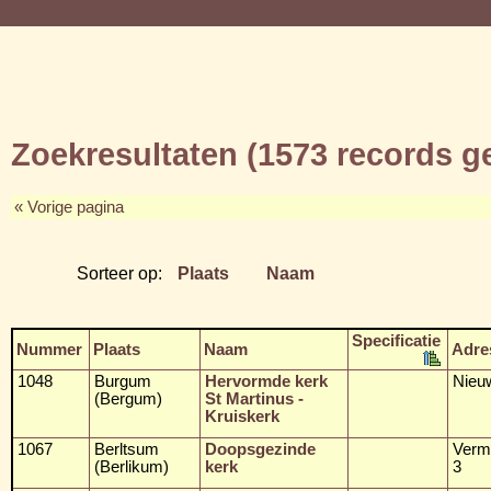
Zoekresultaten (1573 records 
« Vorige pagina
Sorteer op:
Plaats
Naam
Specificatie
Nummer
Plaats
Naam
Adre
1048
Burgum
Hervormde kerk
Nieu
(Bergum)
St Martinus -
Kruiskerk
1067
Berltsum
Doopsgezinde
Verma
(Berlikum)
kerk
3