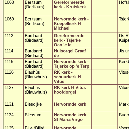
1068
Berltsum
Gereformeerde
Hofs
(Berlikum)
kerk - Kruiskerk
1069
Berltsum
Hervormde kerk -
Tsjerk
(Berlikum)
Koepelkerk H
Michael
1113
Burdaard
Gereformeerde
Ds R
(Birdaard)
kerk - Tsjerke
Kuipe
Oan 'e Ie
1114
Burdaard
Huisorgel Graaf
Jisl
(Birdaard)
de
1115
Burdaard
Hervormde kerk -
Kerkb
(Birdaard)
Tsjerke op 'e Terp
1126
Blauhûs
RK kerk -
Vitu
(Blauwhuis)
schuurkerk H
Vitus
1127
Blauhûs
RK kerk H Vitus
Vitus
(Blauwhuis)
hoofdorgel
1131
Blesdijke
Hervormde kerk
Mark
1134
Blessum
Hervormde kerk
Buor
St Maria Virgo
1135
Blije (Blija)
Hervormde
Voors