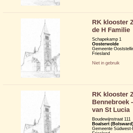
RK klooster 
de H Familie
Schapekamp 1
Oosterwolde
Gemeente Ooststelli
Friesland
Niet in gebruik
RK klooster 
Bennebroek -
van St Lucia
Boudewijnstraat 111
Boalsert (Bolsward
Gemeente Súdwest-F