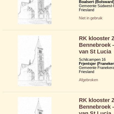
Boalsert (Bolsward
Gemeente Súdwest-F
Friesland
Niet in gebruik
RK klooster 
Bennebroek -
van St Lucia
Schilcampen 16
Frjentsjer (Franeker
Gemeente Franekera
Friesland
Afgebroken
RK klooster 
Bennebroek -
van St Lucia