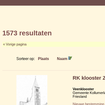
1573 resultaten
« Vorige pagina
Sorteer op:
Plaats
Naam
RK klooster 
Veenklooster
Gemeente Kollumerl
Friesland
Nieuwe bestemming