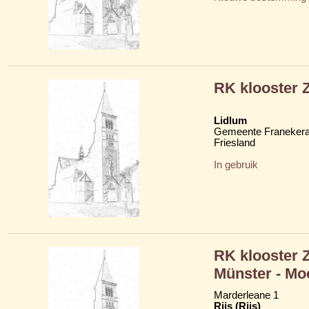
RK klooster 
Lidlum
Gemeente Franekera
Friesland
In gebruik
RK klooster 
Münster - Mo
Marderleane 1
Rijs (Riis)