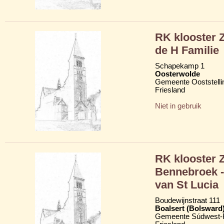
RK klooster 
de H Familie
Schapekamp 1
Oosterwolde
Gemeente Ooststelli
Friesland
Niet in gebruik
RK klooster 
Bennebroek -
van St Lucia
Boudewijnstraat 111
Boalsert (Bolsward
Gemeente Súdwest-F