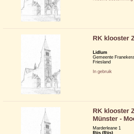
RK klooster 
Lidlum
Gemeente Franekera
Friesland
In gebruik
RK klooster 
Münster - Mo
Marderleane 1
Rijs (Riis)