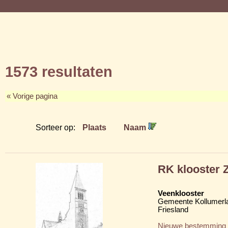
1573 resultaten
« Vorige pagina
Sorteer op:
Plaats
Naam
RK klooster 
Veenklooster
Gemeente Kollumerl
Friesland
Nieuwe bestemming