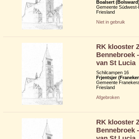
Boalsert (Bolsward
Gemeente Súdwest-F
Friesland
Niet in gebruik
RK klooster 
Bennebroek -
van St Lucia
Schilcampen 16
Frjentsjer (Franeker
Gemeente Franekera
Friesland
Afgebroken
RK klooster 
Bennebroek -
van St Lucia