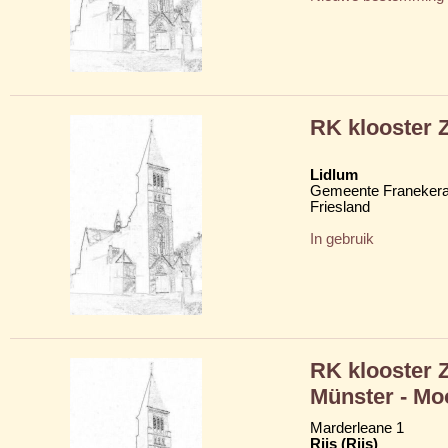
RK klooster 
Lidlum
Gemeente Franekera
Friesland
In gebruik
RK klooster 
Münster - Mo
Marderleane 1
Rijs (Riis)