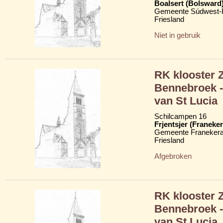
Boalsert (Bolsward
Gemeente Súdwest-F
Friesland
Niet in gebruik
RK klooster 
Bennebroek -
van St Lucia
Schilcampen 16
Frjentsjer (Franeker
Gemeente Franekera
Friesland
Afgebroken
RK klooster 
Bennebroek -
van St Lucia