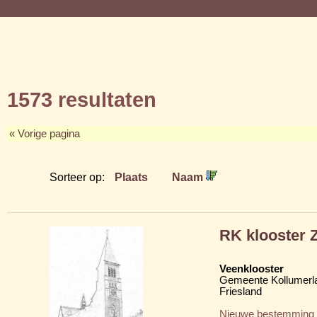
1573 resultaten
« Vorige pagina
Sorteer op:
Plaats
Naam
RK klooster 
Veenklooster
Gemeente Kollumerl
Friesland
Nieuwe bestemming