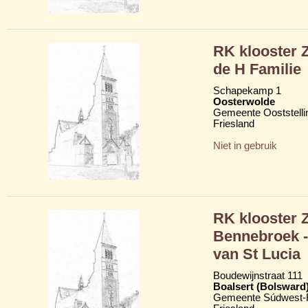
RK klooster 
de H Familie
Schapekamp 1
Oosterwolde
Gemeente Ooststelli
Friesland
Niet in gebruik
RK klooster 
Bennebroek -
van St Lucia
Boudewijnstraat 111
Boalsert (Bolsward
Gemeente Súdwest-F