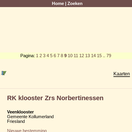
Home
|
Zoeken
Pagina:
1
2
3
4
5
6
7
8
9
10
11
12
13
14
15
.. 79
m
Kaarten
RK klooster Zrs Norbertinessen
Veenklooster
Gemeente Kollumerland
Friesland
Nieuwe bestemming