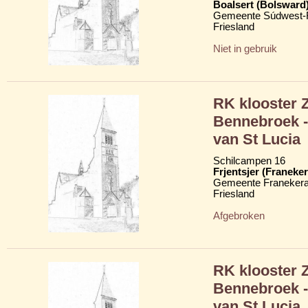
Boalsert (Bolsward
Gemeente Súdwest-F
Friesland
Niet in gebruik
RK klooster 
Bennebroek -
van St Lucia
Schilcampen 16
Frjentsjer (Franeker
Gemeente Franekera
Friesland
Afgebroken
RK klooster 
Bennebroek -
van St Lucia