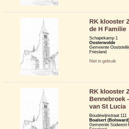
RK klooster 
de H Familie
Schapekamp 1
Oosterwolde
Gemeente Ooststelli
Friesland
Niet in gebruik
RK klooster 
Bennebroek -
van St Lucia
Boudewijnstraat 111
Boalsert (Bolsward
Gemeente Súdwest-F