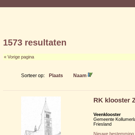
1573 resultaten
« Vorige pagina
Sorteer op:
Plaats
Naam
RK klooster 
Veenklooster
Gemeente Kollumerl
Friesland
Nieuwe bestemming