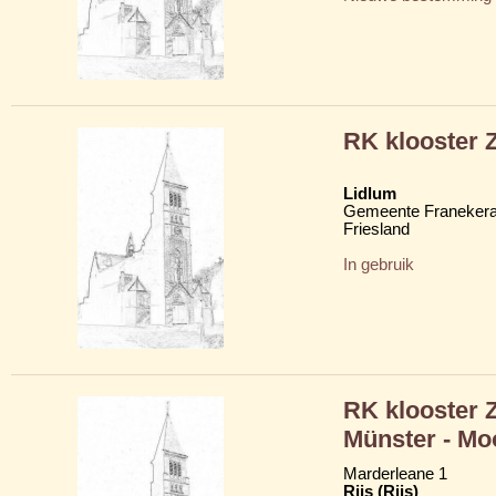
RK klooster 
Lidlum
Gemeente Franekera
Friesland
In gebruik
RK klooster 
Münster - Mo
Marderleane 1
Rijs (Riis)