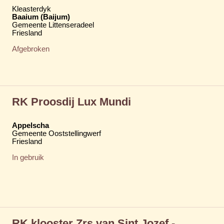
Kleasterdyk
Baaium (Baijum)
Gemeente Littenseradeel
Friesland
Afgebroken
RK Proosdij Lux Mundi
Appelscha
Gemeente Ooststellingwerf
Friesland
In gebruik
RK klooster Zrs van Sint Jozef -