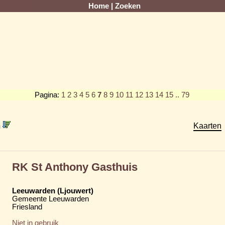
Home
|
Zoeken
Pagina:
1
2
3
4
5
6
7
8
9
10
11
12
13
14
15
.. 79
m
Kaarten
RK St Anthony Gasthuis
Leeuwarden (Ljouwert)
Gemeente Leeuwarden
Friesland
Niet in gebruik