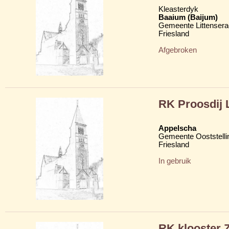
Kleasterdyk
Baaium (Baijum)
Gemeente Littensera
Friesland
Afgebroken
RK Proosdij 
Appelscha
Gemeente Ooststelli
Friesland
In gebruik
RK klooster Z